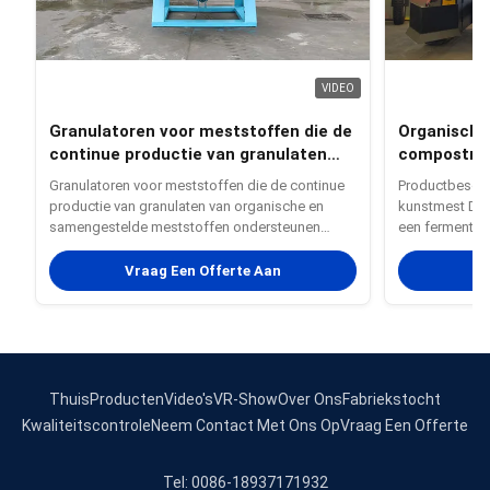
VIDEO
Granulatoren voor meststoffen die de
Organische
continue productie van granulaten
compostmac
van organische en samengestelde
aërobe ont
Granulatoren voor meststoffen die de continue
Productbeschr
meststoffen ondersteunen
productie van granulaten van organische en
kunstmest De 
samengestelde meststoffen ondersteunen
een fermentat
Productbeschrijving: De bentoniet- en
stapel, dat m
cassavazetmeel-kattenkorrel granulaatmachine
kosteneffecti
Vraag Een Offerte Aan
Vr
is een gespecialiseerde en efficiënte apparatuur
menselijke hu
die is ontworpen voor de productie van ...
operationele 
van de material
Thuis
Producten
Video's
VR-Show
Over Ons
Fabriekstocht
Kwaliteitscontrole
Neem Contact Met Ons Op
Vraag Een Offerte
Tel: 0086-18937171932