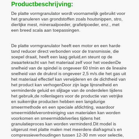
Productbeschrijving:
De platte vormgranulator wordt voornamelijk gebruikt voor
het granuleren van grondstoffen zoals houtsnippen, stro,
dierlijke mest, mineraalpoeder, grafietpoeder, enz., met
een breed scala aan toepassingen.
De platte vormgranulator heeft een motor en een harde
tand reducer direct verbonden voor de transmissie, die
soepel draait, heeft een laag geluid,en steunt op de
zwaartekracht van het materiaal zelf voor het voedenDe
snelheid van de spindel is ongeveer 60 t/min en de lineaire
snelheid van de drukrol is ongeveer 2,5 m/s.die het gas uit
het materiaal effectief kan verwijderen en de dichtheid van
het product kan verhogenDoor zijn lage lijnsnelheid en
verminderde geluid en slijtage van de onderdelen tijdens
het gebruik,de rollenlagers voor de productie van vetrijke
en suikerrijke producten hebben een langdurige
smeermethode en een speciale afdichting, waardoor
smeermiddelverontreiniging van materialen kan worden
voorkomen en smeermiddelverlies tijdens het
granulatieproces kan worden verminderd.Dit model is
uitgerust met platte malen met meerdere diafragma's en
compressieverhoudingen tussen 12-30 mm voor selectie,