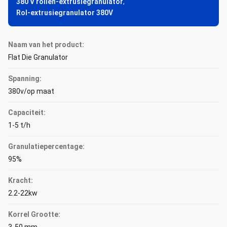
380 V rollen-extrusiegranulator
,
Rol-extrusiegranulator 380V
Naam van het product:
Flat Die Granulator
Spanning:
380v/op maat
Capaciteit:
1-5 t/h
Granulatiepercentage:
95%
Kracht:
2.2-22kw
Korrel Grootte: