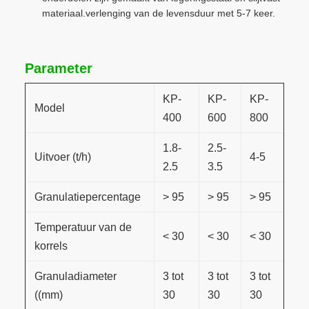
materiaal.verlenging van de levensduur met 5-7 keer.
Parameter
KP-
KP-
KP-
Model
400
600
800
1.8-
2.5-
Uitvoer (t/h)
4-5
2.5
3.5
Granulatiepercentage
> 95
> 95
> 95
Temperatuur van de
< 30
< 30
< 30
korrels
Granuladiameter
3 tot
3 tot
3 tot
((mm)
30
30
30