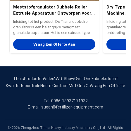
Meststofgranulator Dubbele Roller
Dry Type Ro
Extrusie Apparatuur Ontworpen voor
Machine_ D
Samengestelde Meststof Granulatie
efficiënte 
Inleiding tot het product: De Tianci dubbelrol
Inleiding tot 
granulator is een belangrijke mengmest
granulatoren z
granulatie apparatuur. Het is een extrusie-type
ontdooiing va
apparatuur die fysieke kracht gebruikt om droge
maken gebruik
materialen in korrels te extruderen.In vergelijking
een gesloten k
Vraag Een Offerte Aan
Vr
met andere granulatorenDe twee-roller extrusie
geen stofvrij
granulator kan ...
granulatie, verp
Thuis
Producten
Video's
VR-Show
Over Ons
Fabriekstocht
Kwaliteitscontrole
Neem Contact Met Ons Op
Vraag Een Offerte
Tel: 0086-18937171932
E-mail: sugar@fertilizer-equipment.com
© 2026 Zhengzhou Tianci Heavy Industry Machinery Co., Ltd.. All Rights