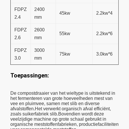
FDPZ
2400
45
kw
2.2
kw
*4
2.4
mm
FDPZ
2600
55
kw
2.2
kw
*6
2.6
mm
FDPZ
3000
75
kw
3.0
kw
*6
3.0
mm
Toepassingen:
De compostdraaier van het wieltype is uitstekend in
het fermenteren van grote hoeveelheden mest van
vee en pluimvee, samen met slib en diverse
afvalstoffen.Het verwerkt organisch afval efficiënt,
zoals suikerfabriek slib.Bovendien wordt deze
veelzijdige machine op grote schaal gebruikt in
organische meststoffenfabrieken, productiefaciliteiten