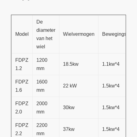
De
diameter
Model
Wielvermogen
Bewegingsver
van het
wiel
FDPZ
1200
18.5
kw
1.1
kw
*4
1.2
mm
FDPZ
1600
22 kW
1.5
kw
*4
1.6
mm
FDPZ
2000
30
kw
1.5
kw
*4
2.0
mm
FDPZ
2200
37
kw
1.5
kw
*4
2.2
mm