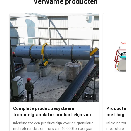
Verwante producten
VIDEO
Complete productiesysteem
Productieli
trommelgranulator productielijn voor
met hoge c
organische meststof granulatie met
meststofko
Inleiding tot een productielijn voor de granulatie
Inleiding tot e
een jaarlijkse capaciteit van 10.000
met roterende trommels van 10.000 ton per jaar
met roterende 