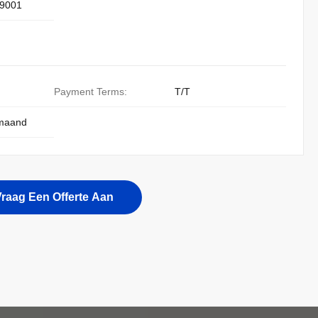
9001
Payment Terms:
T/T
 maand
raag Een Offerte Aan