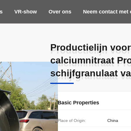
s
VR-show
Over ons
Neem contact met 
Productielijn voo
Productielijn voo
calciumnitraat Pro
calciumnitraat Pro
schijfgranulaat v
schijfgranulaat v
Basic Properties
Place of Origin:
China