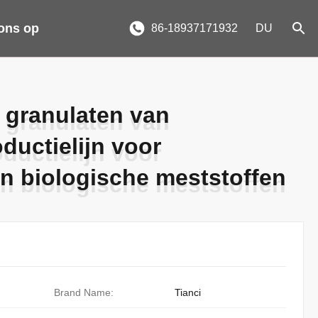
ons op
86-18937171932
DU
r granulaten van
r granulaten van
ductielijn voor
ductielijn voor
an biologische meststoffen
an biologische meststoffen
Brand Name:
Tianci