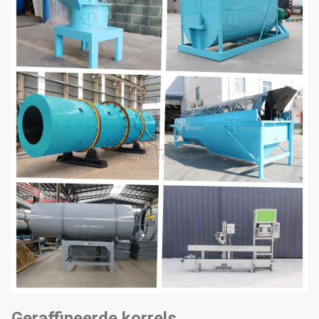
Voornamelijk gebruikt voor
het verpletteren van
Vermalingsmachine
grondstoffen om aan de
granulatievereisten te
voldoen.
Gebruikt voor het mengen
en roeren van materialen,
het aanpassen van het
vochtgehalte van
mengmachine
materialen en het
toevoegen van
sporenelementen om aan
de behoeften van
granulatie te voldoen.
Geraffineerde korrels