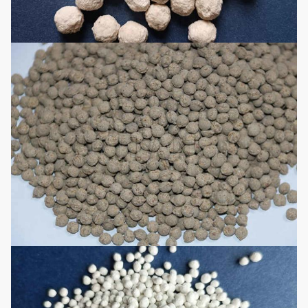
Koelmachine
snel kamertemperatuur kan
bereiken, voldoet aan de
opslagvereisten,en een
continue en ononderbroken
productie bereiken.
Het wordt voornamelijk
gebruikt voor het scheiden
van eindproducten en
teruggestuurde materialen
Schermmachine
en kan ook de indeling van
eindproducten realiseren,
zodat de eindproducten
gelijkmatig worden
ingedeeld.
Het wordt voornamelijk