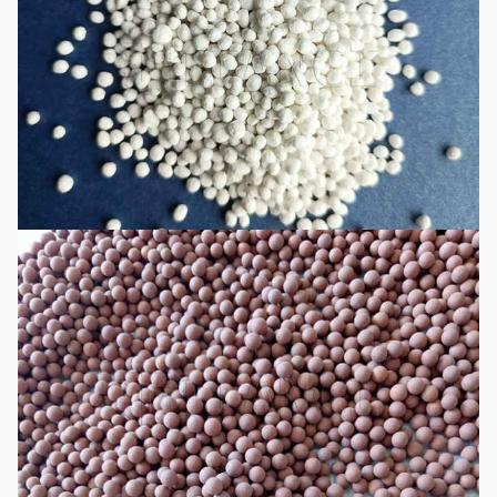
gebruikt voor het
verwijderen van stof van
granulair poeder of
coatingsysteem
vloeibare coating om
agglomeratie te voorkomen
en de helderheid te
verbeteren.
Het wordt hoofdzakelijk
gebruikt voor het
verwijderen van stof van
granulair poeder of
vloeibare coating, die
agglomeratie kan
voorkomen en helderheid
kan verbeteren.hoofd van
de naaimachineHet kan