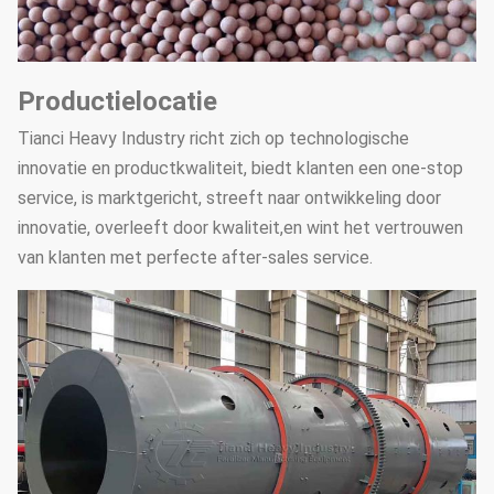
worden verpakt in
Verpakkingsmachine
verschillende specificaties
om de
Productielocatie
werkdoeltreffendheid te
verbeteren en de
Tianci Heavy Industry richt zich op technologische
bedrijfskosten te
innovatie en productkwaliteit, biedt klanten een one-stop
verlagen.Het kan ook
service, is marktgericht, streeft naar ontwikkeling door
worden gebruikt voor
innovatie, overleeft door kwaliteit,en wint het vertrouwen
verschillende
van klanten met perfecte after-sales service.
multifunctionele bacteriële
meststoffen.