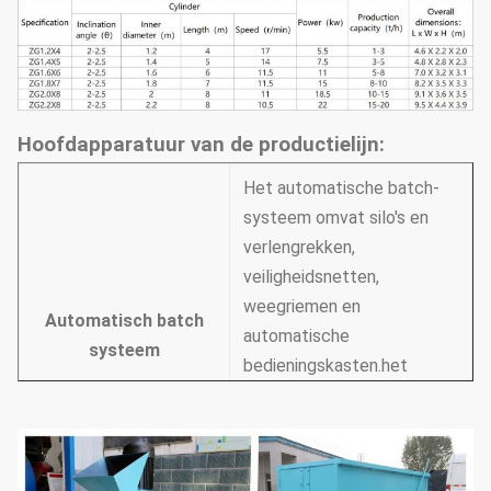
Hoofdapparatuur van de productielijn:
Het automatische batch-
systeem omvat silo's en
verlengrekken,
veiligheidsnetten,
weegriemen en
Automatisch batch
automatische
systeem
bedieningskasten.het
bereiken van continue
productie en het
verbeteren van de formule
nauwkeurigheid.