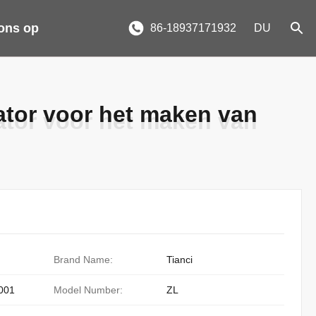
ons op
86-18937171932
DU
ator voor het maken van
ator voor het maken van
Brand Name:
Tianci
001
Model Number:
ZL