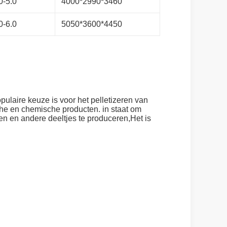
0-5.0
4000*2990*3460
0-6.0
5050*3600*4450
pulaire keuze is voor het pelletizeren van
sche en chemische producten. in staat om
n en andere deeltjes te produceren,Het is