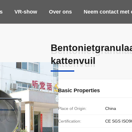
s
VR-show
Over ons
Neem contact met 
Bentonietgranula
Bentonietgranula
kattenvuil
kattenvuil
Basic Properties
Place of Origin:
China
Certification:
CE SGS ISO9