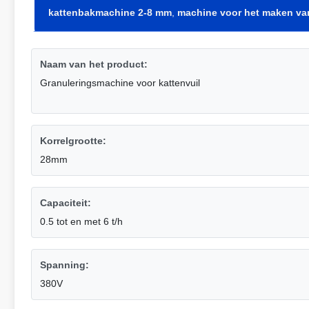
kattenbakmachine 2-8 mm
,
machine voor het maken va
Naam van het product:
Granuleringsmachine voor kattenvuil
Korrelgrootte:
28mm
Capaciteit:
0.5 tot en met 6 t/h
Spanning:
380V