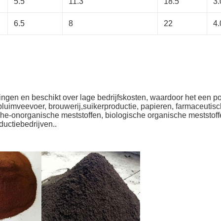
5.5
11.3
18.5
3.
6.5
8
22
4.
ringen en beschikt over lage bedrijfskosten, waardoor het een po
 pluimveevoer, brouwerij,suikerproductie, papieren, farmaceuti
he-onorganische meststoffen, biologische organische meststoffe
ductiebedrijven..