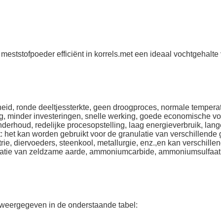
 meststofpoeder efficiënt in korrels.met een ideaal vochtgehal
d, ronde deeltjessterkte, geen droogproces, normale temperatu
g, minder investeringen, snelle werking, goede economische vo
nderhoud, redelijke procesopstelling, laag energieverbruik, lan
t: het kan worden gebruikt voor de granulatie van verschillende
ie, diervoeders, steenkool, metallurgie, enz.,en kan verschill
latie van zeldzame aarde, ammoniumcarbide, ammoniumsulfaat
 weergegeven in de onderstaande tabel: