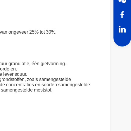
te van ongeveer 25% tot 30%.
ur granulatie, één gietvorming.
ordelen.
ge levensduur.
 grondstoffen, zoals samengestelde
ende concentraties en soorten samengestelde
 samengestelde meststof.