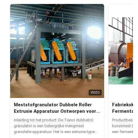
VIDEO
Meststofgranulator Dubbele Roller
Fabriekskr
Extrusie Apparatuur Ontworpen voor
Fermentati
Samengestelde Meststof Granulatie
Compostke
Inleiding tot het product: De Tianci dubbelrol
Productbeschr
granulator is een belangrijke mengmest
kunstmest De 
granulatie apparatuur. Het is een extrusie-type
een fermentat
apparatuur die fysieke kracht gebruikt om droge
stapel, dat m