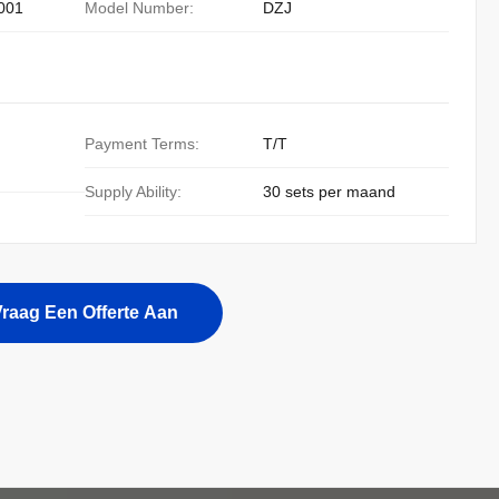
001
Model Number:
DZJ
Payment Terms:
T/T
Supply Ability:
30 sets per maand
raag Een Offerte Aan