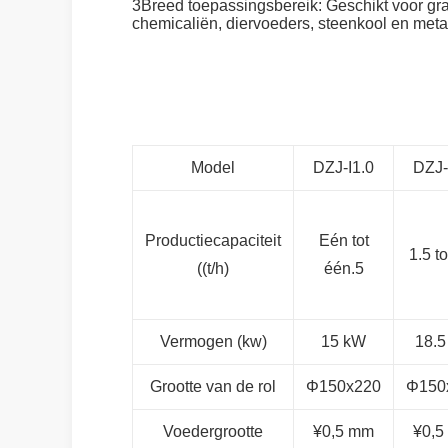
3Breed toepassingsbereik: Geschikt voor gra
chemicaliën, diervoeders, steenkool en meta
Model
DZJ-I1.0
DZJ-
Productiecapaciteit
Eén tot
1.5 to
((t/h)
één.5
Vermogen (kw)
15 kW
18.5
Grootte van de rol
Φ150x220
Φ150
Voedergrootte
¥0,5 mm
¥0,5