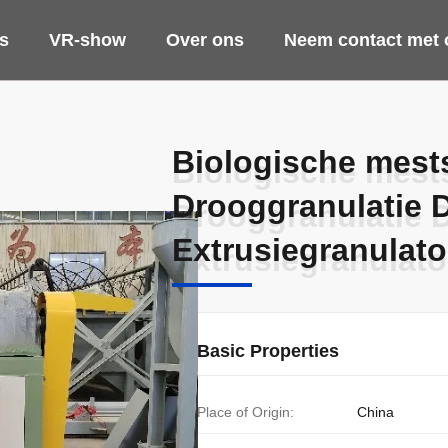
s
VR-show
Over ons
Neem contact met 
Biologische mest
Biologische mest
Drooggranulatie 
Drooggranulatie 
Extrusiegranulato
Extrusiegranulato
Basic Properties
Place of Origin:
China