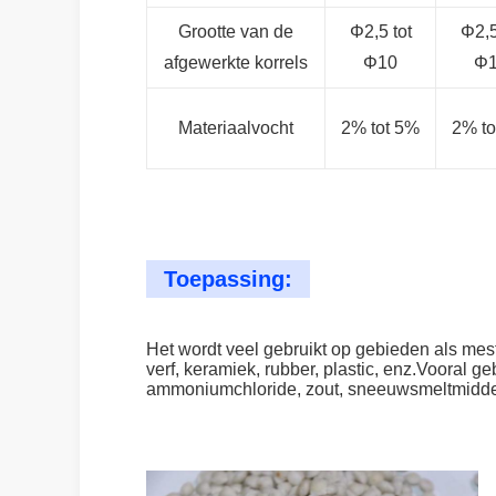
Grootte van de
Φ2,5 tot
Φ2,5
afgewerkte korrels
Φ10
Φ
Materiaalvocht
2% tot 5%
2% to
Toepassing:
Het wordt veel gebruikt op gebieden als mes
verf, keramiek, rubber, plastic, enz.Vooral g
ammoniumchloride, zout, sneeuwsmeltmidde