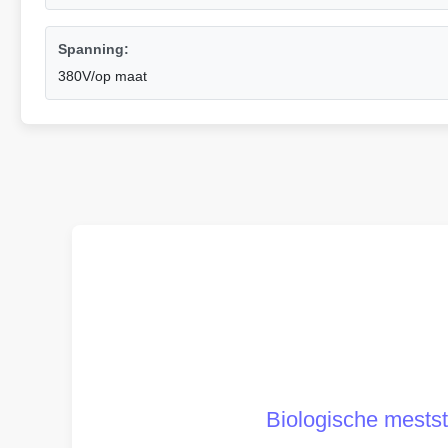
Spanning:
380V/op maat
Biologische meststo