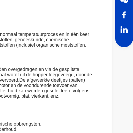
n normaal temperatuurproces en in één keer
tstoffen, geneeskunde, chemische
toffen (inclusief organische meststoffen,
orden overgedragen en via de gesplitste
al wordt uit de hopper toegevoegd, door de
vervoerd.De afgewerkte deeltjes (ballen)
motor en de voortdurende toevoer van
ller huid kan worden geselecteerd volgens
tvormig, plat, vierkant, enz.
mische opbrengsten.
derhoud.