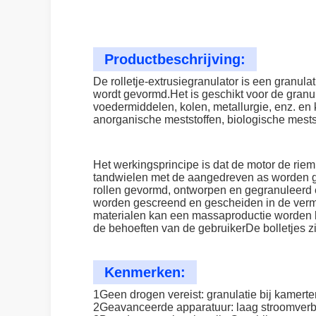
Productbeschrijving:
De rolletje-extrusiegranulator is een granu
wordt gevormd.Het is geschikt voor de gran
voedermiddelen, kolen, metallurgie, enz. en 
anorganische meststoffen, biologische mests
Het werkingsprincipe is dat de motor de riem 
tandwielen met de aangedreven as worden ge
rollen gevormd, ontworpen en gegranuleerd e
worden gescreend en gescheiden in de verma
materialen kan een massaproductie worden be
de behoeften van de gebruikerDe bolletjes zij
Kenmerken:
1Geen drogen vereist: granulatie bij kamer
2Geavanceerde apparatuur: laag stroomverbr