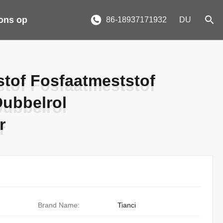
ons op
86-18937171932
DU
stof Fosfaatmeststof
stof Fosfaatmeststof
Dubbelrol
Dubbelrol
r
r
Brand Name:
Tianci