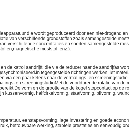
latieapparatuur die wordt geproduceerd door een niet-drogend e
ulatie van verschillende grondstoffen zoals samengestelde mes
kan verschillende concentraties en soorten samengestelde mests
toffen,magnetische meststof, enz.).
en de katrol aandrijft, die via de reducer naar de aandrijfas w
synchroniseerd.in tegengestelde richtingen werkenHet materia
n via een paar ketens naar de vermalings- en screeningstudio 
lings- en screeningstudioMet de voortdurende rotatie van de 
reikt.De vorm en de grootte van de kogel stopcontact op de ro
n kussenvormig, halfcirkelvormig, staafvormig, pilvormig, walnoo
temperatuur, eenstapsvorming, lage investering en goede econo
uik, betrouwbare werking, stabiele prestaties en eenvoudig on