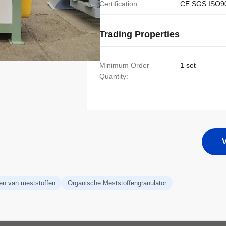
Certification:
CE SGS ISO9
Trading Properties
Minimum Order
1 set
Quantity:
V
ren van meststoffen
Organische Meststoffengranulator