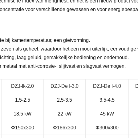
echnische index van mengmest, en het is een nieuw product vo
ncentratie voor verschillende gewassen en voor energiebespari
e bij kamertemperatuur, een gietvorming.
 zeven als geheel, waardoor het een mooi uiterlijk, eenvoudige
dichting, laag geluid, gemakkelijke bediening en onderhoud.
metaal met anti-corrosie-, slijtvast en slagvast vermogen.
DZJ-
Ik-2.0
DZJ-
De I-3.0
DZJ-
De I-4.0
D
1.5-2.5
2.5-3.5
3.5-4.5
18.5 kW
22 kW
45 kW
Φ150x300
Φ186x300
Φ300x300