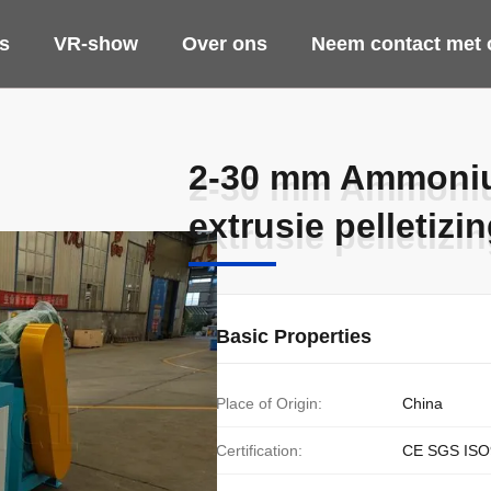
s
VR-show
Over ons
Neem contact met 
2-30 mm Ammoniu
2-30 mm Ammoniu
extrusie pelletiz
extrusie pelletiz
Basic Properties
Place of Origin:
China
Certification:
CE SGS ISO