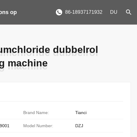
ons op
86-18937171932
DU
mchloride dubbelrol
mchloride dubbelrol
ing machine
ing machine
Brand Name:
Tianci
9001
Model Number:
DZJ