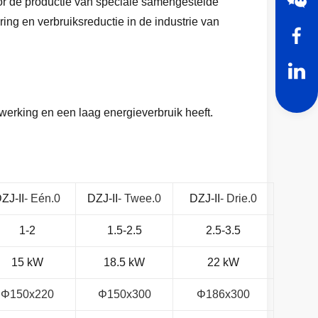
or de productie van speciale samengestelde
ng en verbruiksreductie in de industrie van
 werking en een laag energieverbruik heeft.
ZJ-II
- Eén.0
DZJ-II
- Twee.0
DZJ-II
- Drie.0
1-2
1.5-2.5
2.5-3.5
15 kW
18.5 kW
22 kW
Φ150x220
Φ150x300
Φ186x300