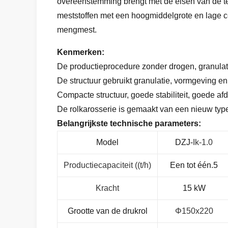
overeenstemming brengt met de eisen van de t
meststoffen met een hoogmiddelgrote en lage co
mengmest.
Kenmerken:
De productieprocedure zonder drogen, granulati
De structuur gebruikt granulatie, vormgeving en
Compacte structuur, goede stabiliteit, goede af
De rolkarosserie is gemaakt van een nieuw type 
Belangrijkste technische parameters:
Model
DZJ-
Ik-1.0
Productiecapaciteit ((t/h)
Een tot één.5
Kracht
15 kW
Grootte van de drukrol
Φ150x220