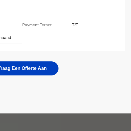
Payment Terms:
T/T
 maand
raag Een Offerte Aan