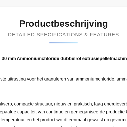
Productbeschrijving
DETAILED SPECIFICATIONS & FEATURES
-30 mm Ammoniumchloride dubbelrol extrusiepelletmachi
ijkste uitrusting voor het granuleren van ammoniumchloride, am
ntwerp, compacte structuur, nieuw en praktisch, laag energiev
 bepaalde capaciteit van continue en gemeganiseerde productie
rtemperatuur, en het product wordt eenmaal gewalst en gevormd.d