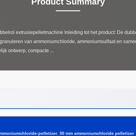
Product Summary
rol extrusiepelletmachine Inleiding tot het product: De dubbel
het granuleren van ammoniumchloride, ammoniumsulfaat en samen
mmoniumchloride-pelletizer
,
30 mm ammoniumchloride pelletizer