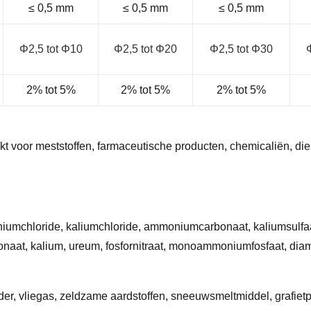
≤ 0,5 mm
≤ 0,5 mm
≤ 0,5 mm
Φ2,5 tot Φ10
Φ2,5 tot Φ20
Φ2,5 tot Φ30
2% tot 5%
2% tot 5%
2% tot 5%
t voor meststoffen, farmaceutische producten, chemicaliën, die
niumchloride, kaliumchloride, ammoniumcarbonaat, kaliumsulf
naat, kalium, ureum, fosfornitraat, monoammoniumfosfaat, dia
eder, vliegas, zeldzame aardstoffen, sneeuwsmeltmiddel, grafietp