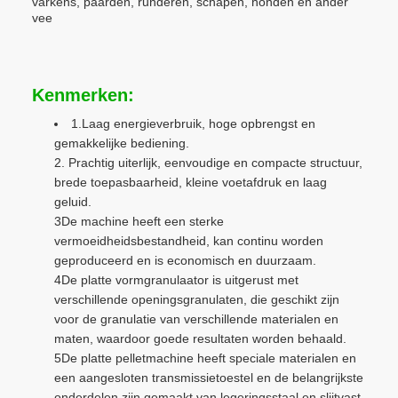
varkens, paarden, runderen, schapen, honden en ander
vee
Kenmerken:
1.Laag energieverbruik, hoge opbrengst en
gemakkelijke bediening.
2. Prachtig uiterlijk, eenvoudige en compacte structuur,
brede toepasbaarheid, kleine voetafdruk en laag
geluid.
3De machine heeft een sterke
vermoeidheidsbestandheid, kan continu worden
geproduceerd en is economisch en duurzaam.
4De platte vormgranulaator is uitgerust met
verschillende openingsgranulaten, die geschikt zijn
voor de granulatie van verschillende materialen en
maten, waardoor goede resultaten worden behaald.
5De platte pelletmachine heeft speciale materialen en
een aangesloten transmissietoestel en de belangrijkste
onderdelen zijn gemaakt van legeringsstaal en slijtvast