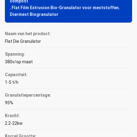
compost
,
Flat Film Extrusion Bio-Granulator voor meststoffen
,
Diermest Biogranulator
Naam van het product:
Flat Die Granulator
Spanning:
380v/op maat
Capaciteit:
1-5 t/h
Granulatiepercentage:
95%
Kracht:
2.2-22kw
Korrel Grootte: