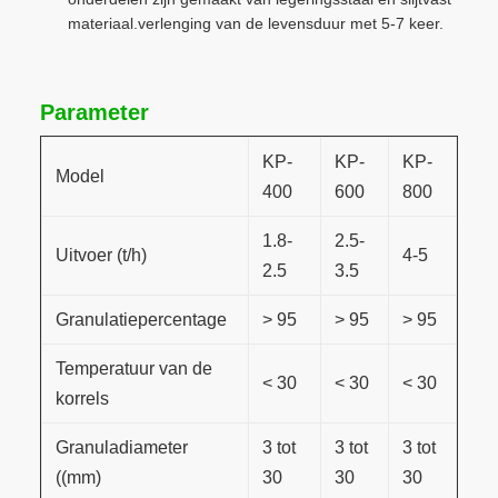
materiaal.verlenging van de levensduur met 5-7 keer.
Parameter
KP-
KP-
KP-
Model
400
600
800
1.8-
2.5-
Uitvoer (t/h)
4-5
2.5
3.5
Granulatiepercentage
> 95
> 95
> 95
Temperatuur van de
< 30
< 30
< 30
korrels
Granuladiameter
3 tot
3 tot
3 tot
((mm)
30
30
30