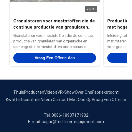
VIDEO
Granulatoren voor meststoffen die de
Productieli
continue productie van granulaten
met hoge c
van organische en samengestelde
meststofko
Granulatoren voor meststoffen die de continue
Inleiding tot e
meststoffen ondersteunen
productie van granulaten van organische en
met roterende 
samengestelde meststoffen ondersteunen
voor granulat
Productbeschrijving: De bentoniet- en
productielijn 
cassavazetmeel-kattenkorrel granulaatmachine
Vraag Een Offerte Aan
met een capaci
V
is een gespecialiseerde en efficiënte apparatuur
gestandaardis
die is ontworpen voor de productie van ...
productielijn di
Thuis
Producten
Video's
VR-Show
Over Ons
Fabriekstocht
Kwaliteitscontrole
Neem Contact Met Ons Op
Vraag Een Offerte
Tel: 0086-18937171932
E-mail: sugar@fertilizer-equipment.com